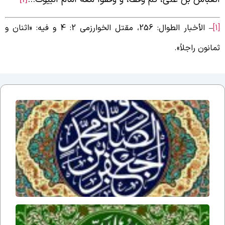
– الأخبار الطوال: 256، مقتل الخوارزمی 2: 4 و فیه: «اثنان و
مانون راجلاً».
اَلسَلامُ
عَلَیکَ یا
اَبا
عَبدِاللّهِ
یا
جَعفَرَ
بنَ
مُحَمَّدٍ
الصّادِق
السلام
علیک یا