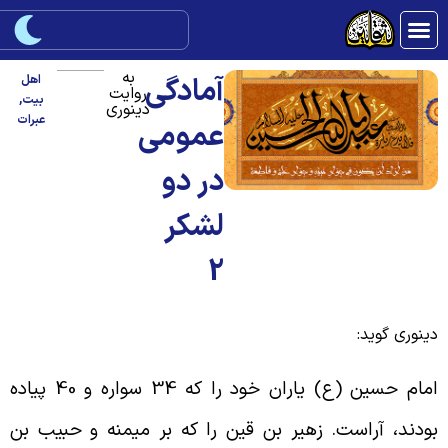
به
آمادگی
اهل
روایت
بیت
,
دینوری
عبرات
عمومی
در دو
لشکر
2
ینوری گوید:
امام حسین (ع) یاران خود را که 34 سواره و 40 پیاده
ودند، آراست. زهیر بن قین را که بر میمنه و حبیب بن