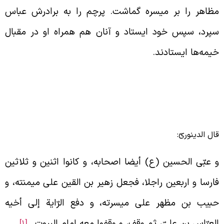
ظاهر را بر میسره گماشت. پرچم را به برادرش عباس
پرد، سپس خود ایستاد و آنان هم همراه او در مقبال
یمه‌‌ها ایستادند.
ال الدینوریّ:
 عبّى الحسين (ع) أيضا اصحابه، و كانوا اثنين و ثلاثين
ارسا و اربعين راجلا، فجعل زهير بن القين على ميمنته، و
بيب بن مظهر على ميسرته، و دفع الرّاية إلى أخيه
لعبّاس بن علىّ، ثم وقف، و وقفوا معه امام البيوت…
[1]