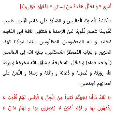
َمْرِي * وَ احْلُلْ عُقْدَةً مِنْ لِسانِي * يَفْقَهُوا قَوْلِي»
[1]
الْحَمْدُ لِلَّهِ رَبِّ الْعالَمِينَ وَ الصَّلَاةِ عَلَى خَاتَمِ الْأَنْبِيَاءِ طَبیبِ
ُفُوسِنَا شَفیعِ ذُنُوبِنَا نَبیِّ الرَّحمَۀ وَ مُنتَقِی الأمَّۀ أبِی القَاسِم
ُحَمَّد وَ آلِهِ المَعصُومینَ المَظلُومین سِیَّمَا مَولَانَا کَهفِ
لحَزین وَ غِیَاثِ المُضطَرِّ المُستَکین، بَقیَّۀِ الله فِی العَالَمین
أرواحنا فداه) وَ عَجَّلَ الله خَرَجَهُ وَ سَهَّلَ الله مَخرَجَهُ وَ رَزَقَنَا
لله رؤیَتَهُ وَ نُصرَتَهُ وَ دُعَائَهُ وَ رأفَتَهُ و رَضاهُ وَ اللَّعنُ عَلَی
عدائِهِم أجمَعین»
وَ لَقَدْ ذَرَأْنا لِجَهَنَّمَ كَثيراً مِنَ الْجِنِّ وَ الْإِنْسِ لَهُمْ قُلُوبٌ لا
َفْقَهُونَ بِها وَ لَهُمْ أَعْيُنٌ لا يُبْصِرُونَ بِها وَ لَهُمْ آذانٌ لا