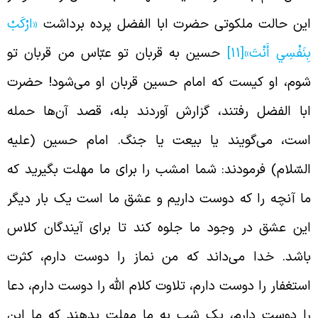
ین حالت ملکوتی حضرت ابا الفضل پرده برداشت
«ارْكَبْ
ِنَفْسِي أَنْتَ»
[11]
حسین به قربان تو عبّاس من قربان تو
وم، او کیست که امام حسین قربان او می‌شود! حضرت
با الفضل رفتند، گزارش آوردند بله، قصد آن‌ها حمله
ست، می‌گویند یا بیعت یا جنگ. امام حسین (علیه
لسّلام) فرمودند: شما امشب را برای ما مهلت بگیرید که
ا آنچه را که دوست داریم و عشق ما است یک بار دیگر
ین عشق در وجود ما جلوه کند تا برای آیندگان کلاس
اشد. خدا می‌داند که من نماز را دوست دارم، کثرت
ستغفار را دوست دارم، تلاوت کلام الله را دوست دارم، دعا
ا دوست دارم، یک شب به ما مهلت بدهند که ما این