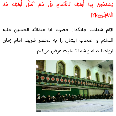
َسْمَعُونَ بِها أُولئِكَ كَالْأَنْعامِ بَلْ هُمْ أَضَلُّ أُولئِكَ هُمُ
لْغافِلُونَ»
[2]
یّام شهادت جانگداز حضرت ابا عبدالله الحسین علیه
لسلام و اصحاب ایشان را به محضر شریف امام زمان
رواحنا فداه و شما تسلیت عرض می‌کنم.