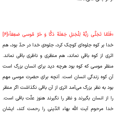
رور انسان در عین ضعف او در برابر قدرت
دا
فَلَمَّا تَجَلَّى رَبُّهُ لِلْجَبَلِ جَعَلَهُ دَكًّا وَ خَرَّ مُوسى‏ صَعِقاً»
[6]
دا بر کوه جلوه‌ای کوچک کرد، جلوه‌ی خدا در حدّ بود، هم
ثری از کوه باقی نماند، هم منظری و ناظری باقی نماند.
نظر موسی که کوه بود هرچه دید برای انسان بزرگ است
ن کوه زندگی انسان است. آنچه برای حضرت موسی مهم
ود به نظر بزرگ می‌آمد اثری از آن باقی نگذاشت اگر منظر
ا از انسان بگیرند و نظر را نگیرند هنوز علّت باقی است.
دا مرحوم آیت الله بهاء الدّینی را رحمت کند، ایشان