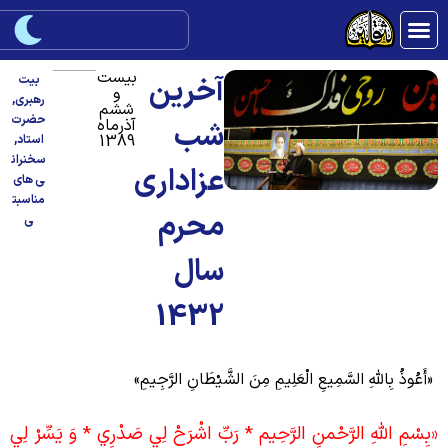
بیست
آخرین
بیت
و
رهبری
,
ششم
حضرت
آذرماه
شب
1389
استاد
,
سخنران
عزاداری
ی های
مناسبت
محرم
ی
سال
1432
أَعُوذُ بِاللَّهِ السَّمِيعِ الْعَلِيمِ مِنَ الشَّيْطَانِ الرَّجِيمِ»
بِسْمِ اللَّهِ الرَّحْمنِ الرَّحِيم‏ * رَبِّ اشْرَحْ لِي صَدْرِي * وَ يَسِّرْ لِي