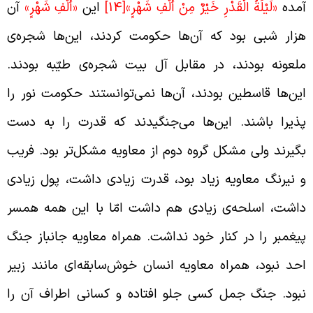
مده
«لَيْلَةُ الْقَدْرِ خَيْرٌ مِنْ أَلْفِ شَهْرٍ»
[14]
این
«أَلْفِ شَهْرٍ»
آن
زار شبی بود که آن‌ها حکومت کردند، این‌ها شجره‌ی
لعونه بودند، در مقابل آل بیت شجره‌ی طیّبه بودند.
ین‌ها قاسطین بودند، آن‌ها نمی‌توانستند حکومت نور را
ذیرا باشند. این‌ها می‌جنگیدند که قدرت را به دست
گیرند ولی مشکل گروه دوم از معاویه مشکل‌تر بود. فریب
 نیرنگ معاویه زیاد بود، قدرت زیادی داشت، پول زیادی
اشت، اسلحه‌ی زیادی هم داشت امّا با این همه همسر
یغمبر را در کنار خود نداشت. همراه معاویه جانباز جنگ
حد نبود، همراه معاویه انسان خوش‌سابقه‌ای مانند زبیر
بود. جنگ جمل کسی جلو افتاده و کسانی اطراف آن را