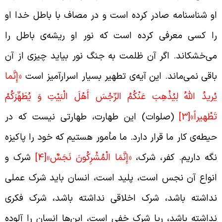
و شناسنامه صادر کرده است و در مصاف با باطل خدا او
ا کسی معرفی کرده است که نور او ریشه‌ی باطل را
ی‌خشکاند. اگر آن ظلمت به جنگ نور بیاید چیزی از آن
اقی نمی‌ماند. این آیه‌ی تطهیر بسیار اسرارآمیز است
«إِنَّما
ُريدُ اللَّهُ لِيُذْهِبَ عَنْكُمُ الرِّجْسَ أَهْلَ الْبَيْتِ وَ يُطَهِّرَكُمْ
َطْهيراً»
[3]
(صلوات) این طهارت، طهارتی نیست که در
یطه‌ی کار ما قرار دارد. ما مأمور هستیم که خود را پاکیزه
گه داریم. کفر، شرک،
«إِنَّمَا الْمُشْرِكُونَ نَجَسٌ»
[4]
شرک و
نواع آن نجس است، پلید است، انسان باید شرک عملی
داشته باشد، شرک اخلاقی نداشته باشد، شرک فکری
داشته باشد، ریا شرک خفی است، این‌ها انسان را آلوده