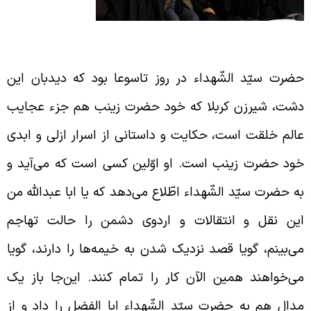
ذری بر حادثه‌ی کربلا
ضرت سیّد الشّهداء در روز تاسوعا بود که دیدبان این
شت، شیرزن کربلا که خود حضرت زینب هم جزء عجایب
الم خلقت است، حکایت و داستانی از اسرار ازلی و ابدی
ود حضرت زینب است. او اوّلین کسی است که می‌آید و
ه حضرت سیّد الشّهداء اطّلاع می‌دهد که یا ابا عبدالله من
ین نقل و انتقالات و اردوی دشمن را حالت تهاجم
ی‌بینم، گویا قصد نزدیک شدن به خیمه‌ها را دارند، گویا
ی‌خواهند همین الآن کار را تمام کنند. این‌جا باز یک
دال هم به حضرت سیّد الشّهداء ابا الفضل را داد و از