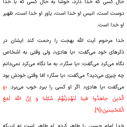
ال کسی که خدا دارد، خوشا به حال کسی که با خدا
وست است، انیس او خدا است، یاور او خدا است، ظهیر
و خدا است.
دا مرحوم آیت الله بهجت را رحمت کند ایشان در
کرهای خود می‌گفت: «یا هادی»، ولی وقتی به اشخاص
گاه می‌کرد می‌گفت: «یا ستّار»، به ما نگاه می‌کرد نمی‌دانم
ه چیزی می‌دید؟ می‌گفت: «یا ستّار» امّا وقتی خودش بود
ی‌گفت «یا هادی». اگر او کسی را ببرد خوب می‌برد.
«وَ
لَّذينَ جاهَدُوا فينا لَنَهْدِيَنَّهُمْ سُبُلَنا وَ إِنَّ اللَّهَ لَمَعَ
لْمُحْسِنينَ»
[9]
.
دا امام حسین را طاهر کرده. او طاهر است نه این‌که