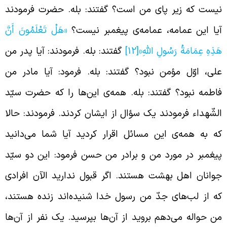
یست که زیر پای من است؟ گفتند: بله. حضرت فرمودند
یا این عمامه، عمامه‌ی پیغمبر نیست؟
«هَلْ تَعْلَمُونَ أَنَّ
َذِهِ عِمَامَةُ رَسُولِ اللَّهِ»
[12]
گفتند: بله. فرمودند: آیا پدر من
لی، اوّل مؤمن نبود؟ گفتند: بله. فرمود: آیا مادر من
اطمه نبود؟ گفتند: بله. همه‌ی این‌ها را که حضرت سیّد
لشّهداء فرمودند یک سؤال از ایشان کردند. فرمودند: حالا
ه به همه‌ی این مسائل اقرار کردید آیا شما می‌دانید
یغمبر در مورد من و برادر من حسن فرمود: این دو سیّد
وانان اهل بهشت هستند. اگر قبول ندارید الآن افرادی
ه از لب‌های جدّ من رسول خدا شنیده‌اند زنده هستند،
ن حواله می‌دهم بروید از آن‌ها بپرسید. یک نفر از آن‌ها