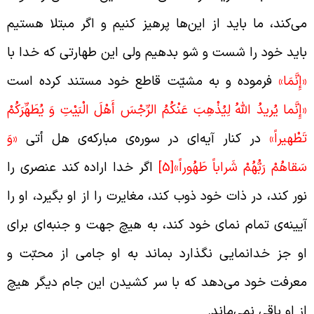
ی‌کند، ما باید از این‌ها پرهیز کنیم و اگر مبتلا هستیم
اید خود را شست و شو بدهیم ولی این طهارتی که خدا با
إِنَّمَا»
فرموده و به مشیّت قاطع خود مستند کرده است
إِنَّما يُريدُ اللَّهُ لِيُذْهِبَ عَنْكُمُ الرِّجْسَ أَهْلَ الْبَيْتِ وَ يُطَهِّرَكُمْ
َطْهيراً»
در کنار آیه‌ای در سوره‌ی مبارکه‌ی هل أتی
«وَ
َقاهُمْ رَبُّهُمْ شَراباً طَهُوراً»
[5]
اگر خدا اراده کند عنصری را
ور کند، در ذات خود ذوب کند، مغایرت را از او بگیرد، او را
یینه‌ی تمام نمای خود کند، به هیچ جهت و جنبه‌ای برای
و جز خدانمایی نگذارد بماند به او جامی از محبّت و
عرفت خود می‌دهد که با سر کشیدن این جام دیگر هیچ
ز او باقی نمی‌ماند.