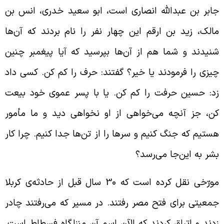
ابر بن عبدالله انصاری است، ابو سعید خدری، انس بن
الک، زید بن ارقم این چهار نفر را نام بردند که آن‌ها
نیدند و شما هم از آن‌ها بپرسید که آیا پیغمبر چنین
یزی را فرمودند یا خیر؟ گفتند: حرف را کم کن. کسی داد
د: حسین حرفت را کم کن. یا با پسر عموی خود بیعت
ن، جز آنچه می‌خواهی از او نخواهی دید و ما مأمور
ستیم که جنگ کنیم و سرها را از تن‌ها جدا کنیم. چرا کار
شر به این‌جا می‌رسد؟
مورّخی نقل کرده است که 30 سال قبل از حادثه‌ی کربلا
معیتی برای فتح مصر رفتند. در مسیر که می‌رفتند چادر
دند و اتراق کردند که الآن اسم آن منزلگاه فسطاط است.