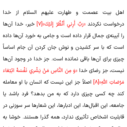
هل بیت عصمت و طهارت علیهم السلام از خدا
رخواست نکردند
«رَبِّ أَرِني‏ أَنْظُرْ إِلَيْكَ»
[7]
خیر، خدا آن‌ها
ا آیینه‌ی جمال قرار داده است و جامی به خورد آن‌ها داده
ست که با سر کشیدن و نوش جان کردن آن جام اساساً
یزی برای آن‌ها باقی نمانده است. جز خدا در وجود آن‌ها
یست، جز رضای خدا
«وَ مِنَ النَّاسِ مَنْ يَشْري نَفْسَهُ ابْتِغاءَ
َرْضاتِ اللَّهِ»
[8]
اصلاً جز این نیست که انسان با او معامله
ند چه کسی چیزی دارد که به من بدهد؟ فرد باشد یا
امعه، این اقبال‌ها، این ادبارها، این شعارها سر سوزنی در
ابلیت اشخاص تأثیری ندارد، همه گذرا هستند. خوشا به