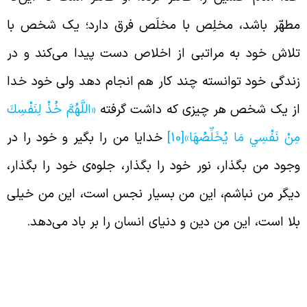
طهّر باشد، مخلِص با مخلَص فرق دارد؛ یک شخص با
لاش خود به مراتبی از اخلاص دست پیدا می‌کند و در
ندگی خود توانسته چند کار هم انجام دهد ولی خود خدا
ز یک شخص هر چیزی که داشت گرفته
«اللَّهُمَّ خُذْ لِنَفْسِكَ
ِنْ نَفْسِي مَا يُخَلِّصُهَا»
[10]
خدایا من را بگیر و خود را در
جود من بگذار، نور خود را بگذار، جلوه‌ی خود را بگذار،
یگر من نباشم، این من بسیار نجس است، این من خیلی
لا است، این من دین و دنیای انسان را بر باد می‌دهد.
ایگاه امام حسین علیه السلام نزد خدا و
یامبر