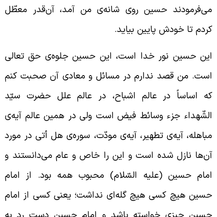
ی‌فرمودند حسین روی شانه‌ی من آمد، آن‌قدر معطّل
ردم تا خودش پایین بیاید.
ین حسین نور خدا است، این حسین جلوه‌ی حق تعالی
ست. من قصد ندارم در مسائل و معادی آن صحبت کنم
ه اساساً در عالم اشباح، در عالم علل حضرت سیّد
لشّهداء جزء وسائط فیض است ولی در همین عالم آیه‌ی
باهله، آیه‌ی تطهیر، آیه‌ی مودّت، سوره‌ی هل أتی در مورد
ن‌ها نازل شده است و این را خاص و عام می‌دانستند و
مام حسین (علیه السّلام) محبوب همه بود. از امام
سین هیچ کسی هیچ گله‌ای نداشت؛ یعنی کسی از امام
سین چیزی خواسته باشد و امام حسین دست رد به