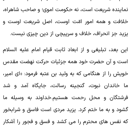
ماينده شريعت است، نه حكومت اموى؛ و صاحب شاهراه،
لافت و همه امور امّت اوست، اصل شريعت اوست و
زيد جز انحراف، خلاف و سرپيچى از دين چيزى نيست.
ين بعد، تبليغى و از ابعاد ثابت قيام امام عليه السلام
ست و آن حضرت خود همه جزئيات حركت نهضت مقدس
ويش را از هنگامى كه به وليد بن عتبه فرمود: «اى امير،
ا خاندان نبوت، گنجينه رسالت، جايگاه آمد و شد
رشتگان و محل رحمت هستيم.خداوند به وسيله ما
شود و به ما ختم كرد. يزيد مردى است فاسق و شرابخور
ه نفس هاى محترم را مى كشد و فسق و فجور را آشكار