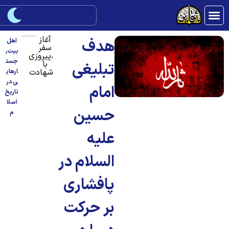
آغاز
هدف
اهل
سفر
بیت
,
،پیروزی
جست
با
تبلیغی
شهادت
ارهای
ی در
امام
تاریخ
اسلا
حسین
م
علیه
السلام در
پافشارى
بر حركت