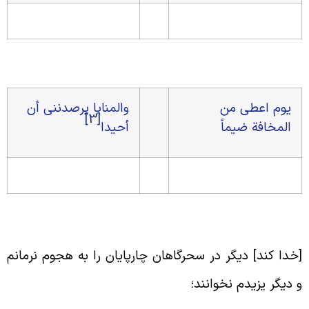
يوم اعطى من
والمنايا يرصدننى أن
[3]
المخافة ضيماً
أحيدا
خدا كند] ديگر در سحرگاهان چارپايان را به هجوم نرمانم
 ديگر يزيدم نخوانند؛