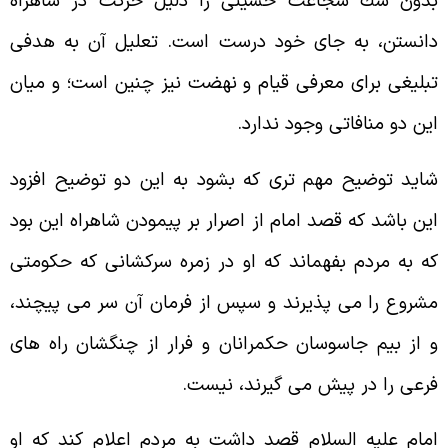
دون شك شجاعت حسينى را دليل حركت در شاهراه
انستن، به جاى خود درست است. تعليل آن به هدفى
بليغى براى معرفى قيام و نهضت نيز چنين است؛ و ميان
ين دو منافاتى وجود ندارد.
ايد توضيح مهم ترى كه بشود به اين دو توضيح افزود
ين باشد كه قصد امام از اصرار بر پيمودن شاهراه اين بود
ه به مردم بفهماند كه او در زمره سركشانى كه حكومتى
شروع را مى پذيرند و سپس از فرمان آن سر مى پيچند،
 از بيم جاسوسان حكمرانان و فرار از چنگشان راه هاى
رعى را در پيش مى گيرند، نيست.
مام عليه السلام قصد داشت به مردم اعلام كند كه او