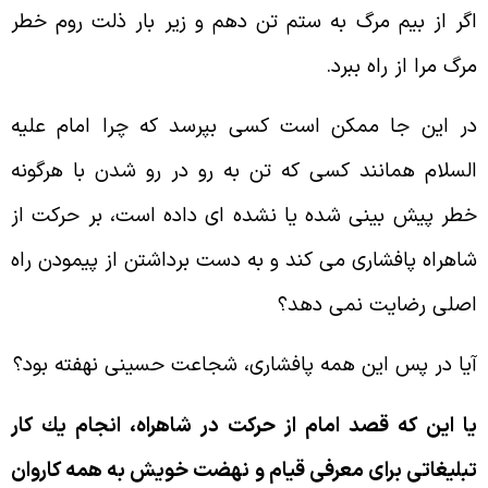
گر از بيم مرگ به ستم تن دهم و زير بار ذلت روم خطر
رگ مرا از راه ببرد.
ر اين جا ممكن است كسى بپرسد كه چرا امام عليه
لسلام همانند كسى كه تن به رو در رو شدن با هرگونه
طر پيش بينى شده يا نشده اى داده است، بر حركت از
اهراه پافشارى مى كند و به دست برداشتن از پيمودن راه
صلى رضايت نمى دهد؟
يا در پس اين همه پافشارى، شجاعت حسينى نهفته بود؟
ا اين كه قصد امام از حركت در شاهراه، انجام يك كار
بليغاتى براى معرفى قيام و نهضت خويش به همه كاروان