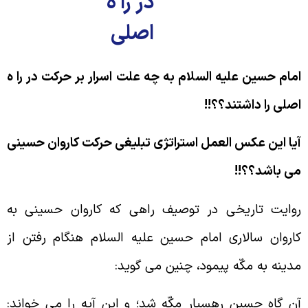
در را ه
اصلی
مام حسین علیه السلام به چه علت اسرار بر حرکت در را ه
صلی را داشتند؟؟!!
یا این عکس العمل استراتژی تبلیغی حرکت کاروان حسینی
ی باشد؟؟!!
وايت تاريخى در توصيف راهى كه كاروان حسينى به
اروان سالارى امام حسين عليه السلام هنگام رفتن از
دينه به مكّه پيمود، چنين مى گويد:
ن گاه حسين رهسپار مكّه شد؛ و اين آيه را مى خواند: