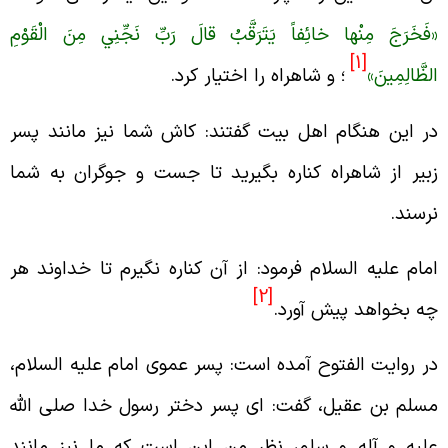
فَخَرَجَ مِنْها خائِفاً يَتَرَقَّبُ قالَ رَبِّ نَجِّنِي مِنَ الْقَوْمِ
[1]
لظَّالِمِينَ»
؛ و شاهراه را اختيار كرد.
ر اين هنگام اهل بيت گفتند: كاش شما نيز مانند پسر
بير از شاهراه كناره بگيريد تا جست و جوگران به شما
رسند.
مام عليه السلام فرمود: از آن كناره نگيرم تا خداوند هر
[2]
ه بخواهد پيش آورد.
ر روايت الفتوح آمده است: پسر عموى امام عليه السلام،
سلم بن عقيل، گفت: اى پسر دختر رسول خدا صلى الله
ليه و آله و سلم، نظر من اين است كه ما نيز مانند