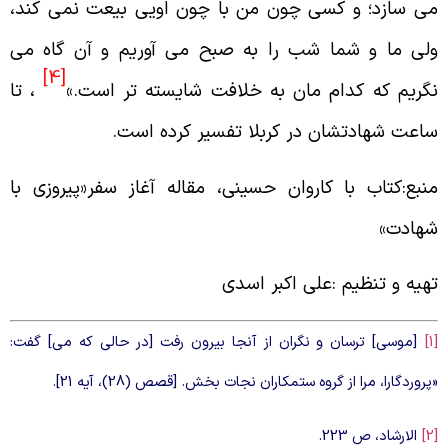
ى سازد؛ و كسى چون من با چون اويى بيعت نمى كند،
لى ما و شما شب را به صبح مى آوريم و آن گاه مى
[4]
گريم كه كدام مان به خلافت شايسته تر است.»
، تا
اعت شهادتشان در كربلا تفسير كرده است.
نبع:کتاب با کاروان حسینی، مقاله آغاز سفر«پیروزی با
هادت»
هیه و تنظیم :علی اکبر اسدی
[موسى‏] ترسان و نگران از آن‏جا بيرون رفت [در حالى كه مى‏] گفت:
پروردگارا، مرا از گروه ستمكاران نجات بخش. [قصص (28)، آيه 21].
الارشاد، ص 223.