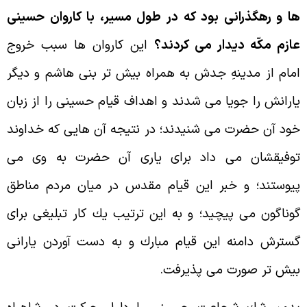
ا و رهگذرانى بود كه در طول مسير، با كاروان حسينى
ازم مكّه ديدار مى كردند؟
اين كاروان ها سبب خروج
مام از مدينهِ جدش به همراه بيش تر بنى هاشم و ديگر
ارانش را جويا مى شدند و اهداف قيام حسينى را از زبان
ود آن حضرت مى شنيدند؛ در نتيجه آن هايى كه خداوند
وفيقشان مى داد براى يارى آن حضرت به وى مى
يوستند؛ و خبر اين قيام مقدس در ميان مردم مناطق
وناگون مى پيچيد؛ و به اين ترتيب يك كار تبليغى براى
سترش دامنه اين قيام مبارك و به دست آوردن يارانى
يش تر صورت مى پذيرفت.