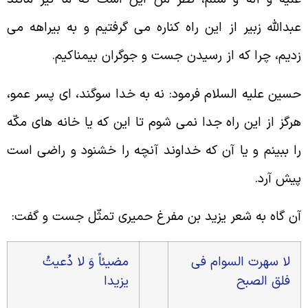
بدالله زبير از اين راه كناره مى گرفتيم و به بيراهه مى
ديم، چرا كه از رسيدن جست و جوگران بيمناكيم.
سين عليه السلام فرمود: نه به خدا سوگند، اى پسر عمو،
رگز از اين راه جدا نمى شوم تا اين كه يا خانه هاى مكّه
ا ببينم و يا آن كه خداوند آنچه را خشنود و راضى است
يش آرد.
ن گاه به شعر يزيد بن مفرغ حميرى تمثّل جست و گفت:
لا سهرت السوام فى
مضيئاً وَ لا دُعيتُ
فلق الصبح
يزيدا