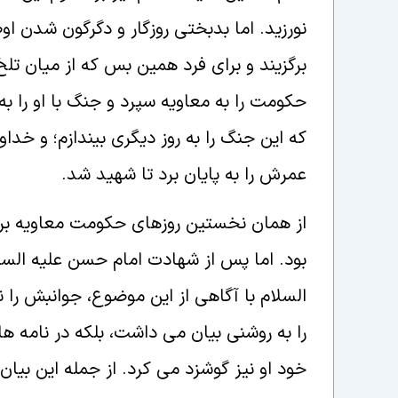
نورزيد. اما بدبختى روزگار و دگرگون شدن اوض
برگزيند و براى فرد همين بس كه از ميان ت
حكومت را به معاويه سپرد و جنگ با او را 
كه اين جنگ را به روز ديگرى بيندازم؛ و خدا
عمرش را به پايان برد تا شهيد شد.
از همان نخستين روزهاى حكومت معاويه بر شا
بود. اما پس از شهادت امام حسن عليه السلا
السلام با آگاهى از اين موضوع، جوانبش را نه
را به روشنى بيان مى داشت، بلكه در نامه ه
خود او نيز گوشزد مى كرد. از جمله اين بيان 