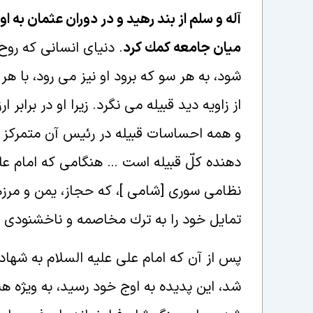
آله و سلم از بند رهيد و در دوران عثمان به او
ميان جامعه كمك كرد
. دنياى انسانى كه روح 
شود، به هر سو كه برود او نيز مى رود، با 
از زاويه ديد قبيله مى نگرد. زيرا او در برا
و همه احساسات قبيله در رئيس آن متمركز 
دهنده كلّ قبيله است … هنگامى كه امام عليه
نظامى سورى [شامى ]، كه حجاز، يمن و مرزهاى
تمايل خود را به ترك مخاصمه و ناخشنودى از
پس از آن كه امام على عليه السلام به شها
شد، اين پديده به اوج خود رسيد، به ويژه ه