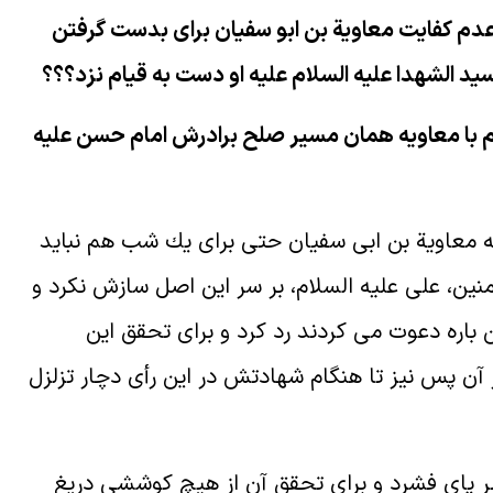
 عدم کفايت معاوية بن ابو سفيان برای بدست گرفتن
سيد الشهدا عليه السلام عليه او دست به قيام نزد؟؟؟
م با معاويه همان مسير صلح برادرش امام حسن عليه
 معاوية بن ابى سفيان حتى براى يك شب هم نبايد
منين، على عليه السلام، بر سر اين اصل سازش نكرد و
 باره دعوت مى كردند رد كرد و براى تحقق اين
ن پس نيز تا هنگام شهادتش در اين رأى دچار تزلزل
نظر پاى فشرد و براى تحقق آن از هيچ كوششى دريغ