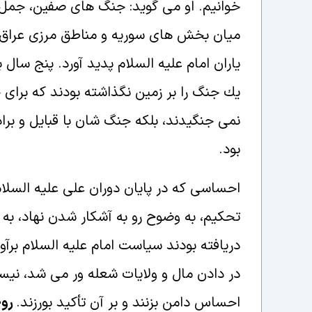
خوانيم. او مى گويد: جنگ هاى صفين، جمل 
ميان بخش هاى سوريه و مناطق مرزى عراق، ح
ياران امام عليه السلام پديد آورد. پنج سال
يك جنگ را بر زمين نگذاشته بودند كه براى 
نمى جنگيدند، بلكه جنگ شان با قبايل و برا
بود.
احساسى كه در پايان دوران على عليه السلا
تحكيم، به وضوح رو به آشكار شدن نهاد، به ن
دريافته بودند سياست امام عليه السلام برآ
در دادن مال و ولايات شعله ور مى شد، نيست
احساس دامن بزنند و بر آن تأكيد بورزند.
روح