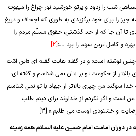
ياهى شب را زدود و پرتو خورشيد نور چراغ را مبهوت
مه چيز را براى خود برگزيدى به طورى كه اجحاف و دريغ
ى تا آن جا كه از حد گذشتى، حقوق مسلّم مردم را
ره و كامل ترين سهم را برد …»
[2]
ين نوشته است: و در گفته هايت گفته اى «اين امّت
اى بالاتر از حكومت تو بر آنان نمى شناسم و گفته اى:
خدا سوگند من چيزى بالاتر از جهاد با تو نمى شناسم
 من است و اگر نكردم از خداوند براى دينم طلب
 رضايت و خشنودى اوست مى طلبم.».
[3]
 در دوران امامت امام حسين عليه السلام همه زمينه