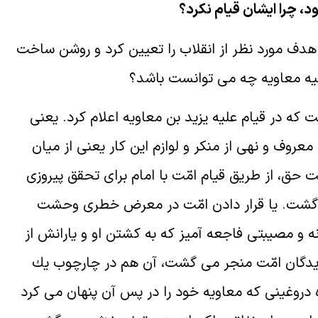
د، چرا ايشان قيام نكرد؟
دف مورد نظر از انقلاب را تعيين كرد و روشن ساخت
ليه معاويه چه مى توانست باشد؟
در قيام عليه يزيد بن معاويه اعلام كرد. يعنى
عروف و نهى از منكر و لوازم اين كار يعنى از ميان
ق، از طريق قيام امّت با امام براى تحقق پيروزى
گشت. يا قرار دادن امّت در معرض خطرى وحشت
ه و مصيبتى فاجعه آميز كه به كشتن او و يارانش از
زيدگان امّت منجر مى گشت، آن هم در چارچوب يك
 دروغينى كه معاويه خود را در پس آن پنهان مى كرد