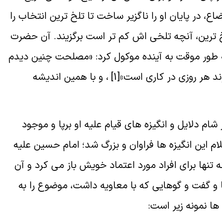
اع، در پايان او را ناگزير ساخت تا تلخ ترين انتخاب را
لخ ترين، آنچه تلخى اش كم تر است برگزيند. آن حضرت
به طور موقت به آينده موكول كرد: «مصلحت چنين ديدم
وند هر روزى در كارى است»
[1]
، و با همين انديشه
م دلايل و انگيزه هاى قيام عليه او برپا و موجود
م اين انگيزه ها فراوان و بزرگ شد؛ امام حسين عليه
 تنها براى افراد مورد اعتماد خويش باز مى كرد و آن
ا و گفت و گوهايى كه با معاويه داشت، موضوع را به
ها نمونه زير است: