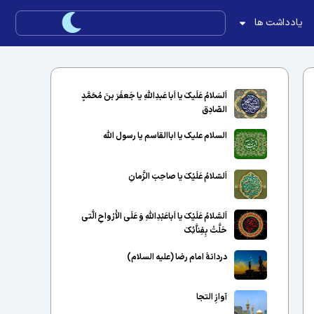
یادداشت ها
اَلسَلامُ عَلَیکَ یا اَبا عَبدِاللّهِ یا جَعفَرَ بنَ مُحَمَّدٍ
الصّادِق
السلام علیک یا اباالقاسم یا رسول الله
اَلسّلامُ عَلَیْکَ یا صاحِبَ الزَّمانِ
اَلسَّلامُ عَلَیْکَ یا اَباعَبْدِاللَّهِ وَ عَلَى الاَْرْواحِ الَّتى
حَلَّتْ بِفِناَّئِکَ
دردانهٔ امام رضا (علیه السلام)
آوازِ التجا