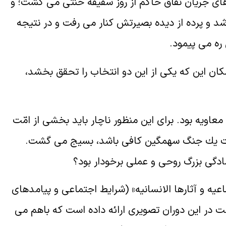
ى جريان نفاق حاكم از روز سقيفه خنثى مى گشت؛ و
د و پرده از ديده بصيرتش كنار مى رفت و در نتيجه
ره مى پيمود.
مكان اين كه يكى از اين دو انتخاب را تحقق بخشد،
اويه بود. براى اين منظور ناچار بايد بخشى از امّت
ات يك جنگ سهمگين كافى باشد، بسيج مى گشت.
آمادگى بزرگ روحى و عملى برخودار بود؟
عيه و آثارها الانسانيه» (شرايط اجتماعى و پيامدهاى
ت در اين دوران تصويرى ارائه داده است كه باهم مى