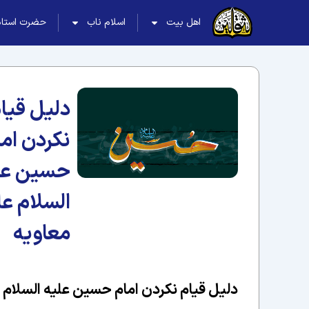
اهل بیت
اسلام ناب
حضرت استاد
دليل قيا
نكردن اما
حسين عل
السلام عل
معاويه‏
دليل قيام نكردن امام حسين عليه السلام 