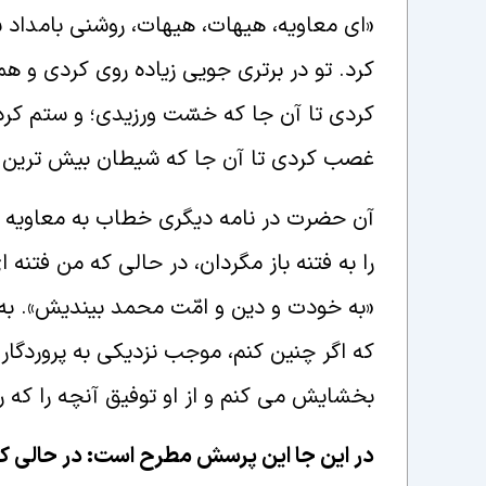
«اى معاويه، هيهات، هيهات، روشنى بامداد س
كرد. تو در برترى جويى زياده روى كردى و ه
كردى تا آن جا كه خسّت ورزيدى؛ و ستم كرد
غصب كردى تا آن جا كه شيطان بيش ترين به
آن حضرت در نامه ديگرى خطاب به معاويه چن
را به فتنه باز مگردان، در حالى كه من فتنه 
«به خودت و دين و امّت محمد بينديش». به 
كه اگر چنين كنم، موجب نزديكى به پروردگار
بخشايش مى كنم و از او توفيق آنچه را كه
در اين جا اين پرسش مطرح است: در حالى كه