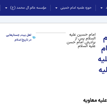
حوزه علمیه امام خمینی
مؤسسه عالم آل محمد (ع)
امام حسین علیه
م
اهل بیت
,
جستارهایی
السلام پس از
در تاریخ اسلام
برادرش امام حسن
علیه السلام
م
يه
يه
عليه معاويه