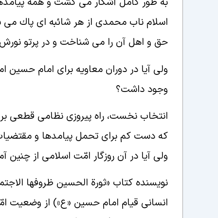
به طور كامل آشكار مى گشت و همه پيامدها
اسلام ناب محمدى از هر شائبه اى پاك مى ش
حق و اهل آن را مى شناخت و در پرتو نورش 
ولى آيا در دوران معاويه براى امام حسين ا
وجود داشت؟
انتخاب نخست، راه پيروزى نظامى قطعى بر مع
كه دست كم براى تحمل پيامدها و مقتضي
ولى آيا در آن روزگار امّت اسلامى از چنين 
نويسنده كتاب «ثورة الحسين ظروفها الاجتما
انسانى قيام امام حسين «ع») از وضعيت امّ