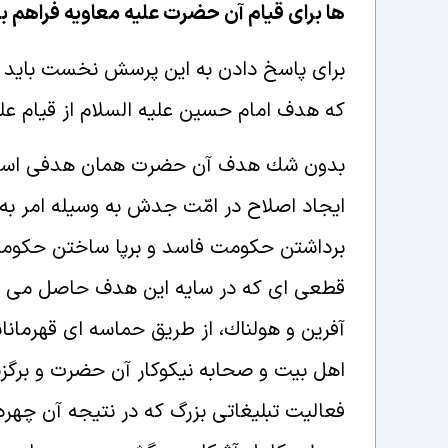
ها براى قيام آن حضرت عليه معاويه فراهم بو
براى پاسخ دادن به اين پرسش نخست بايد ه
كه هدف امام حسين عليه السلام از قيام ع
بدون شك هدف آن حضرت همان هدفى است كه 
ايجاد اصلاح در امّت جدش به وسيله امر به م
برداشتن حكومت فاسد و برپا ساختن حكومت ح
قطعى اى كه در سايه اين هدف حاصل مى 
آفرين و هولناك، از طريق حماسه اى قهرمانان
اهل بيت و صحابه نيكوكار آن حضرت و برگ
فعاليت تبليغاتى بزرگ كه در نتيجه آن چهره