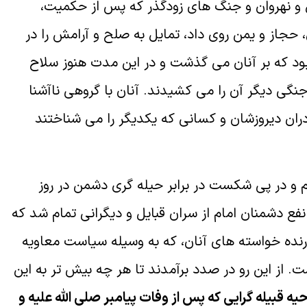
و نهروان و جنگ هاى زودگذر كه پس از حكميت،
جاز و يمن روى داد، تمايل به صلح و آرامش را در
 بود كه بر آنان مى گذشت و در اين مدت هنوز سلاح
جنگى ديگر آن را مى كشيدند. آنان با گروهى ناآشنا
دران ديروزشان و كسانى كه يكديگر را مى شناختند
م و در پى شكست در برابر حيله گرى دشمن در روز
فع دشمنان امام از سران قبايل و ديگرانى تمام شد كه
ورنده خواسته هاى آنان، كه به وسيله سياست معاويه
. از اين رو در صدد برآمدند تا هر چه بيش تر به اين
يه قبيله گرايى كه پس از وفات پيامبر صلى الله عليه و