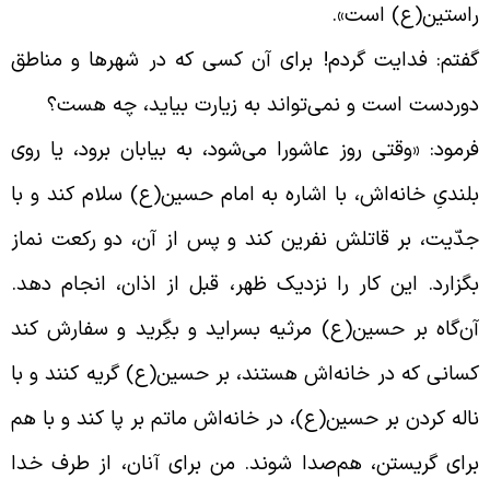
استین(ع) است
».
فتم: فدایت گردم! براى آن کسى که در شهرها و مناطق
وردست است و نمی‌تواند به زیارت بیاید، چه هست؟
رمود: «وقتى روز عاشورا می‌شود، به بیابان برود، یا روى
لندىِ خانه‌اش، با اشاره به امام حسین(ع) سلام کند و با
دّیت، بر قاتلش نفرین کند و پس از آن، دو رکعت نماز
گزارد. این کار را نزدیک ظهر، قبل از اذان، انجام دهد.
ن‌گاه بر حسین(ع) مرثیه بسراید و بگِرید و سفارش کند
سانى که در خانه‌اش هستند، بر حسین(ع) گریه کنند و با
اله کردن بر حسین(ع)، در خانه‌اش ماتم بر پا کند و با هم
راى گریستن، هم‌صدا شوند. من براى آنان، از طرف خدا