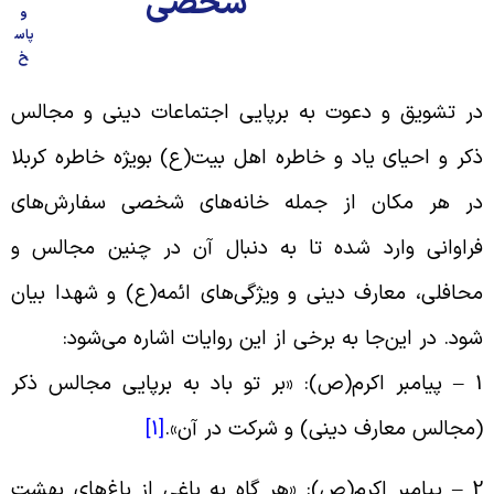
شخصی
و
پاس
خ
ر تشویق و دعوت به برپایی اجتماعات دینی و مجالس
کر و احیای یاد و خاطره اهل بیت(ع) بویژه خاطره کربلا
ر هر مکان از جمله خانه‌های شخصی سفارش‌های
راوانی وارد شده تا به دنبال آن در چنین مجالس و
حافلی، معارف دینی و ویژگی‌های ائمه(ع) و شهدا بیان
ود. در این‌جا به برخی از این روایات اشاره می‌شود
:
1
پیامبر اکرم(ص): «بر تو باد به برپایی مجالس ذکر
مجالس معارف دینی) و شرکت در آن
».
[1]
2 
پیامبر اکرم(ص): «هر گاه به باغی از باغ‌های بهشت