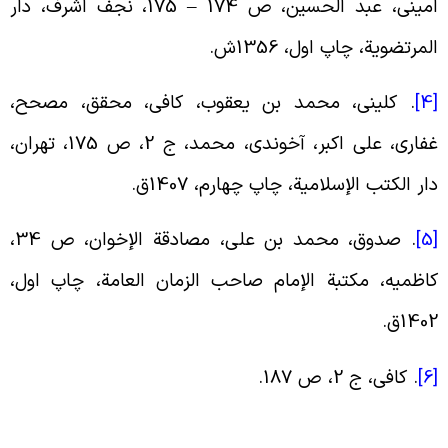
امینی، عبد الحسین، ص 174 – 175، نجف اشرف، دار
لمرتضویة، چاپ اول، 1356ش
.
[
.
کلینی، محمد بن یعقوب، کافی، محقق، مصحح،
غفاری، علی اکبر، آخوندی، محمد، ج ‏2، ص 175، تهران،
ار الکتب الإسلامیة، چاپ چهارم، 1407ق
.
[
.
صدوق، محمد بن على، مصادقة الإخوان، ص 34،
اظمیه، مکتبة الإمام صاحب الزمان العامة، چاپ اول،
140ق
.
[
.
کافی، ج ‏2، ص 187
.