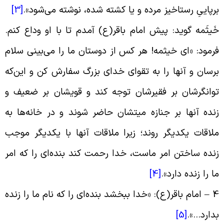
رپایىِ رستاخیز مرده و یا کشته شده، نوشته می‌شود
».
[3]
َیثَمه گوید: پیش امام باقر(ع) آمدم تا با او وداع کنم.
رمود: «اى خیثمه! هر کس از دوستان ما را می‌بینى سلام
رسان و آنها را به تقواى خداى بزرگ سفارش کن و این‌که
وانگرشان بر فقیرشان توجه کند و قویشان بر ضعیف و
نده آنها بر جنازه میتشان حاضر شوند و در خانه‌ها به
لاقات یکدیگر روند؛ زیرا ملاقات آنها با یکدیگر موجب
نده ساختن امر ماست، خدا رحمت کند بنده‌اى را که امر
ا را زنده دارد
».
[4]
4 
امام باقر(ع): «خدا ببخشد بنده‌ای را که نام ما را زنده
دارد
…».
[5]