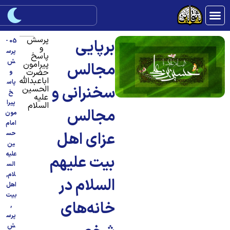
پرسش
برپایی
05 -
و
پرس
پاسخ
ش
پیرامون
مجالس
حضرت
و
اباعبدالله
پاس
سخنرانی و
الحسین
خ
علیه
پیرا
السلام
مجالس
مون
امام
عزای اهل
حس
ین
علیه
بیت علیهم
الس
لام
,
السلام در
اهل
بیت
خانه‌های
,
پرس
ش