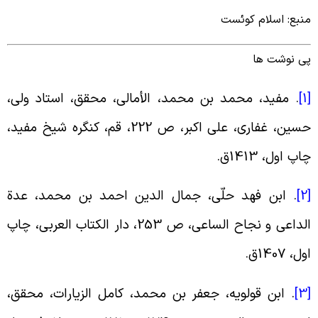
نبع: اسلام کوئست
ی نوشت ها
[
.
مفید، محمد بن محمد، الأمالی، محقق، استاد ولی،
حسین، غفاری، علی اکبر، ص 222، قم، کنگره شیخ مفید،
اپ اول، 1413ق
.
[
.
ابن فهد حلّی، جمال الدین احمد بن محمد، عدة
الداعی و نجاح الساعی، ص 253، دار الکتاب العربی، چاپ
ول، 1407ق
.
[
.
ابن قولویه، جعفر بن محمد، کامل الزیارات، محقق،