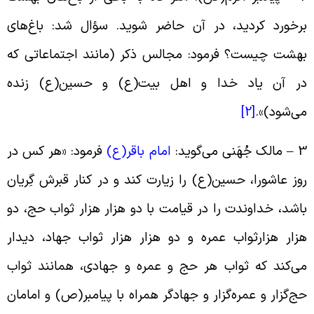
رخورد کردید، در آن حاضر شوید. سؤال شد: باغ‌های
هشت چیست؟ فرمود: مجالس ذکر (مانند اجتماعاتی که
ر آن یاد خدا و اهل بیت(ع) و حسین(ع) زنده
ی‌شود
)».
[2]
3 
مالک جُهَنى می‌گوید
:
امام باقر(ع
)
فرمود: «هر کس در
وز عاشورا، حسین(ع) را زیارت کند و در کنار قبرش گِریان
اشد، خداوندت را در قیامت با دو هزار هزار ثواب حج، دو
زار هزارثواب عمره و دو هزار هزار ثواب جهاد، دیدار
ی‌کند که ثواب هر حج و عمره و جهادى، همانند ثواب
ج‌گزار و عمره‌گزار و جهادگر همراه با پیامبر(ص) و امامان